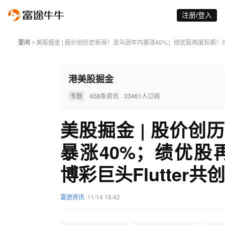
注册/登入
要闻
美股掘金 | 股价创历史新高！亚马逊年内暴涨40%；绩优股再度狂飙！Spoti
港美股掘金
专题
658条资讯
33461人订阅
美股掘金 | 股价
暴涨40%；绩优股再
博彩巨头Flutter共
富途资讯
·
11/14 18:42