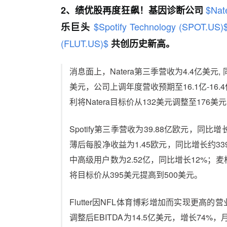
$Nat
2、绩优股再度狂飙！基因诊断公司
$Spotify Technology (SPOT.US
乐巨头
(FLUT.US)$
共创历史新高。
消息面上，Natera第三季营收为4.4亿美元,
美元，公司上调年度营收预期至16.1亿-16
利将Natera目标价从132美元调整至176美
Spotify第三季营收为39.88亿欧元，同
薄后每股净收益为1.45欧元，同比增长约33
中高级用户数为2.52亿，同比增长12%；麦格理维持
将目标价从395美元提高到500美元。
Flutter因NFL体育博彩增加而实现更高的
调整后EBITDA为14.5亿美元，增长74