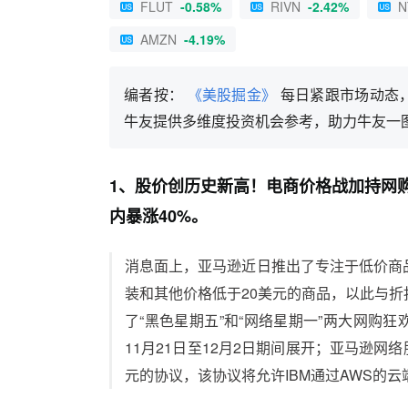
FLUT
-0.58%
RIVN
-2.42%
N
AMZN
-4.19%
编者按：
《美股掘金》
每日紧跟市场动态
牛友提供多维度投资机会参考，助力牛友一
1、股价创历史新高！电商价格战加持网
内暴涨40%。
消息面上，亚马逊近日推出了专注于低价商品的
装和其他价格低于20美元的商品，以此与折扣
了“黑色星期五”和“网络星期一”两大网购
11月21日至12月2日期间展开；亚马逊网络
元的协议，该协议将允许IBM通过AWS的