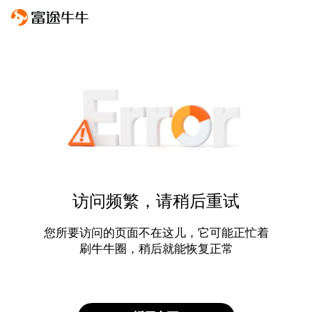
访问频繁，请稍后重试
您所要访问的页面不在这儿，它可能正忙着
刷牛牛圈，稍后就能恢复正常